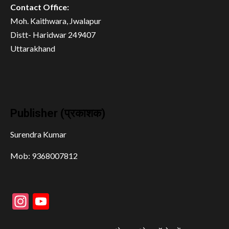
Contact Office:
Moh. Kaithwara, Jwalapur
Distt- Haridwar 249407
Uttarakhand
Publisher (प्रकाशक)
Surendra Kumar
Mob: 9368007812
Instagram
YouTube